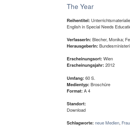
The Year
Reihentitel:
Unterrichtsmateriali
English in Special Needs Educati
VerfasserIn:
Blecher, Monika; Fe
HerausgeberIn:
Bundesministeriu
Erscheinungsort:
Wien
Erscheinungsjahr:
2012
Umfang:
60 S.
Medientyp:
Broschüre
Format:
A 4
Standort:
Download
Schlagworte:
neue Medien
,
Frau