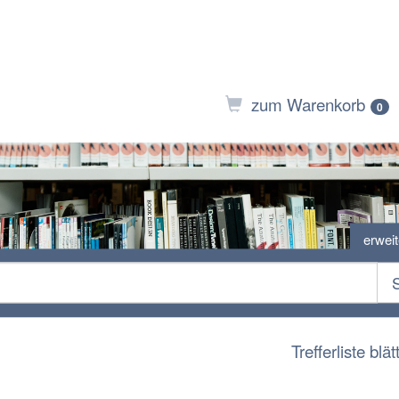
zum Warenkorb
0
erwei
Trefferliste blät