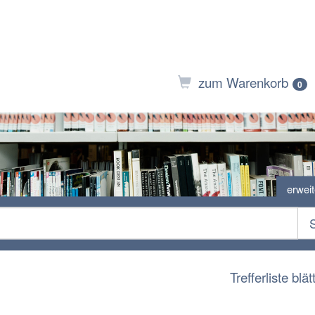
zum Warenkorb
0
erwei
Trefferliste blät