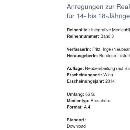
Anregungen zur Reali
für 14- bis 18-Jährige
Reihentitel:
Integrative Medienbi
Reihennummer:
Band 3
VerfasserIn:
Fritz, Inge (Neubear
HerausgeberIn:
Bundesministeri
Auflage:
Neubearbeitung (auf Ba
Erscheinungsort:
Wien
Erscheinungsjahr:
2014
Umfang:
66 S.
Medientyp:
Broschüre
Format:
A 4
Standort:
Download