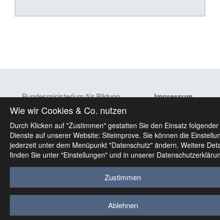
Bundesministerium für Bildung
Impressum
Minoritenplatz 5, 1010 Wien
Datenschutz
Wie wir Cookies & Co. nutzen
ministerium@bmb.gv.at
Barrierefreiheitser
Durch Klicken auf "Zustimmen" gestatten Sie den Einsatz folgender
Dienste auf unserer Website: Siteimprove. Sie können die Einstellu
jederzeit unter dem Menüpunkt "Datenschutz" ändern. Weitere Deta
finden Sie unter "Einstellungen" und in unserer Datenschutzerkläru
Zustimmen
Ablehnen