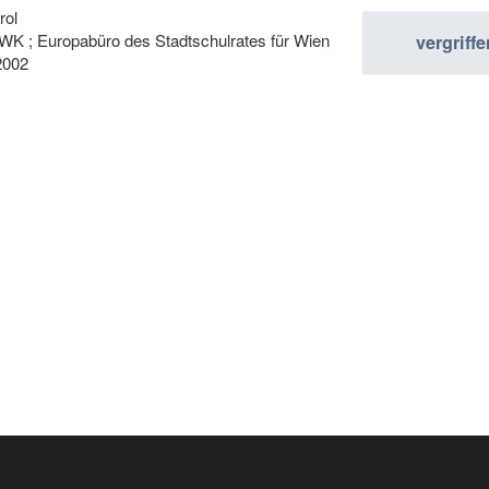
rol
K ; Europabüro des Stadtschulrates für Wien
vergriffe
2002