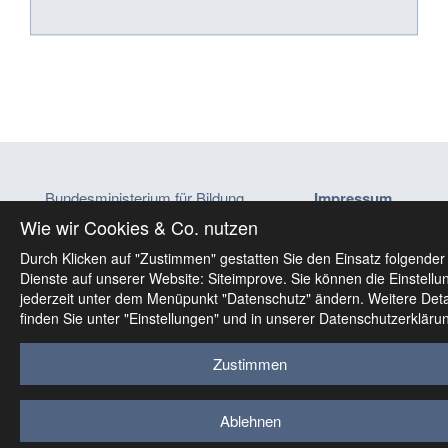
Bundesministerium für Bildung
Impressum
Minoritenplatz 5, 1010 Wien
Datenschutz
Wie wir Cookies & Co. nutzen
ministerium@bmb.gv.at
Barrierefreiheitser
Durch Klicken auf "Zustimmen" gestatten Sie den Einsatz folgender
Dienste auf unserer Website: Siteimprove. Sie können die Einstellu
jederzeit unter dem Menüpunkt "Datenschutz" ändern. Weitere Deta
finden Sie unter "Einstellungen" und in unserer Datenschutzerkläru
Zustimmen
Ablehnen