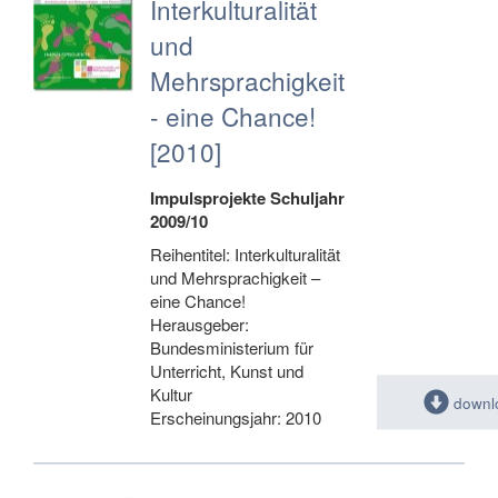
Interkulturalität
und
Mehrsprachigkeit
- eine Chance!
[2010]
Impulsprojekte Schuljahr
2009/10
Reihentitel: Interkulturalität
und Mehrsprachigkeit –
eine Chance!
Herausgeber:
Bundesministerium für
Unterricht, Kunst und
Kultur
downl
Erscheinungsjahr: 2010