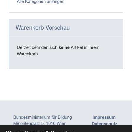
Alle Kategorien anzeigen
Warenkorb Vorschau
Derzeit befinden sich
keine
Artikel in Ihrem
Warenkorb
Bundesministerium für Bildung
Impressum
Minoritenplatz 5, 1010 Wien
Datenschutz
ministerium@bmb.gv.at
Barrierefreiheitser