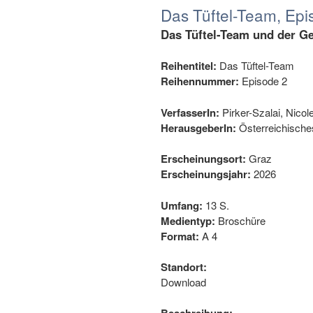
Das Tüftel-Team, Epis
Das Tüftel-Team und der G
Reihentitel:
Das Tüftel-Team
Reihennummer:
Episode 2
VerfasserIn:
Pirker-Szalai, Nicole
HerausgeberIn:
Österreichisch
Erscheinungsort:
Graz
Erscheinungsjahr:
2026
Umfang:
13 S.
Medientyp:
Broschüre
Format:
A 4
Standort:
Download