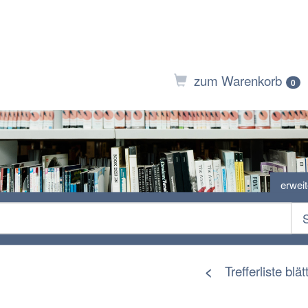
zum Warenkorb
0
erwei
Trefferliste blät
<