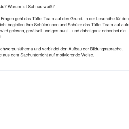
de? Warum ist Schnee weiß?
ragen geht das Tüftel-Team auf den Grund. In der Lesereihe für den
cht begleiten Ihre Schülerinnen und Schüler das Tüftel-Team auf auf
rd gelesen, gerät­selt und gestaunt – und dabei ganz nebenbei die
t.
Schwer­punkthema und verbindet den Aufbau der Bildungssprache,
e aus dem Sachunterricht auf moti­vie­rende Weise.